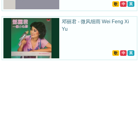
歌
中
英
邓丽君 - 微风细雨 Wei Feng Xi
Yu
歌
中
英