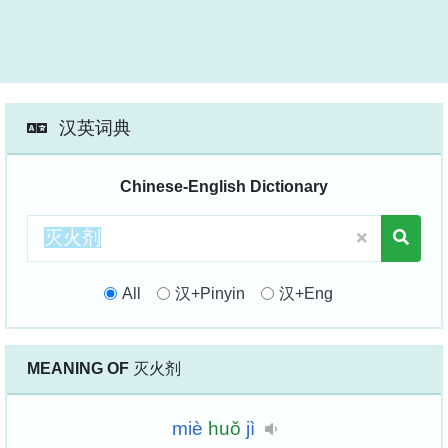
汉英词典
Chinese-English Dictionary
All
汉+Pinyin
汉+Eng
MEANING OF
灭火剂
miè
huǒ
jì