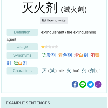
灭火剂
(
滅火劑
)
How to write
Definition
extinguishant / fire extinguishing
agent
Usage
染
发
剂
着
色
剂
增
白
剂
消
毒
Synonyms
剂
漂
白
剂
灭
滅
火
剂
劑
Characters
(
) miè
huǒ
(
) jì
EXAMPLE SENTENCES