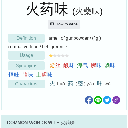
火药味
(
火藥味
)
How to write
Definition
smell of gunpowder / (fig.)
combative tone / belligerence
Usage
游
丝
酸
味
海
气
腥
味
酒
味
Synonyms
怪
味
膻
味
土
腥
味
火
药
藥
味
Characters
huǒ
(
) yào
wèi
COMMON WORDS WITH
火药味