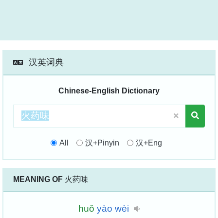
汉英词典
Chinese-English Dictionary
All
汉+Pinyin
汉+Eng
MEANING OF
火药味
huǒ
yào
wèi