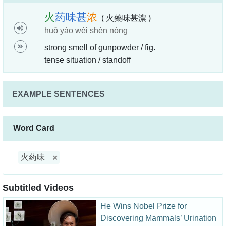
火
药
味
甚
浓
( 火藥味甚濃 )
huǒ yào wèi shèn nóng
strong smell of gunpowder / fig.
tense situation / standoff
EXAMPLE SENTENCES
Word Card
火药味
Subtitled Videos
He Wins Nobel Prize for
Discovering Mammals’ Urination