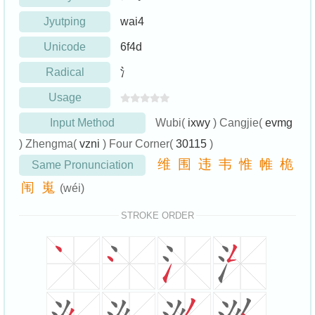
Jyutping
wai4
Unicode
6f4d
Radical
氵
Usage
Input Method
Wubi(
ixwy
) Cangjie(
evmg
) Zhengma(
vzni
) Four Corner(
30115
)
维
围
违
韦
惟
帷
桅
Same Pronunciation
闱
嵬
(wéi)
STROKE ORDER