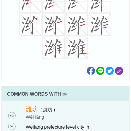
COMMON WORDS WITH
潍
潍
坊
( 濰坊 )
Wéi fāng
Weifang prefecture level city in