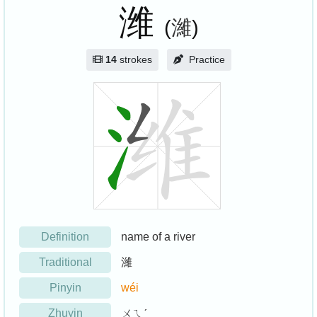
潍
(
濰
)
14
strokes
Practice
Definition
name of a river
Traditional
濰
Pinyin
wéi
Zhuyin
ㄨㄟˊ