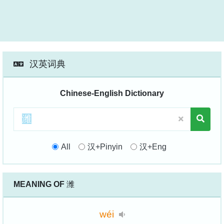
汉英词典
Chinese-English Dictionary
All
汉+Pinyin
汉+Eng
MEANING OF
潍
wéi