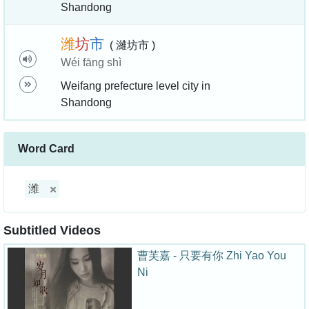
Shandong
潍
坊
市
( 濰坊市 )
Wéi fāng shì
Weifang prefecture level city in
Shandong
Word Card
潍
Subtitled Videos
曹芙嘉 - 只要有你 Zhi Yao You
Ni