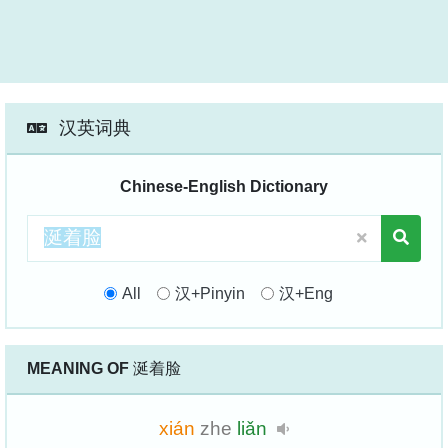
汉英词典
Chinese-English Dictionary
All
汉+Pinyin
汉+Eng
MEANING OF
涎着脸
xián
zhe
liǎn