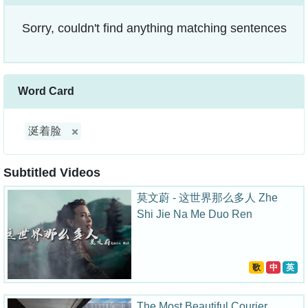
Sorry, couldn't find anything matching sentences
Word Card
涎着脸
Subtitled Videos
莫文蔚 - 这世界那么多人 Zhe
Shi Jie Na Me Duo Ren
歌
中
英
The Most Beautiful Courier