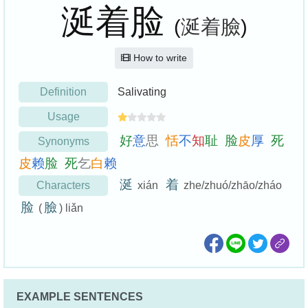
涎着脸
(
涎着臉
)
How to write
Definition
Salivating
Usage
好
意
思
恬
不
知
耻
脸
皮
厚
死
Synonyms
皮
赖
脸
死
乞
白
赖
涎
着
Characters
xián
zhe/zhuó/zhāo/zháo
脸
臉
(
) liǎn
EXAMPLE SENTENCES