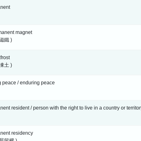
nent
manent magnet
磁鐵 )
frost
凍土 )
g peace / enduring peace
ent resident / person with the right to live in a country or territor
nent residency
居留權 )