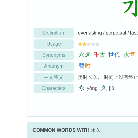
Definition
everlasting / perpetual / las
Usage
永
远
千
古
世
代
永
恒
Synonyms
暂
时
Antonym
中文释义
历时长久。 时间上没有终止
永
久
Characters
yǒng
jiǔ
COMMON WORDS WITH
永久