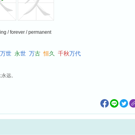
ting / forever / permanent
万
世
永
世
万
古
恒
久
千
秋
万
代
;永远。