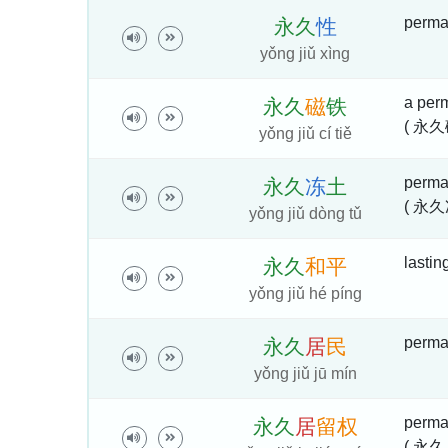
perma
永
久
性
yǒng jiǔ xìng
a per
永
久
磁
铁
( 永久
yǒng jiǔ cí tiě
perma
永
久
冻
土
( 永久
yǒng jiǔ dòng tǔ
lastin
永
久
和
平
yǒng jiǔ hé píng
perman
永
久
居
民
yǒng jiǔ jū mín
perma
永
久
居
留
权
( 永久