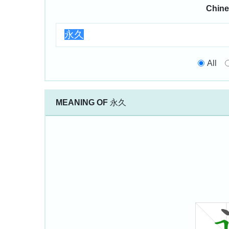
Chine
All
MEANING OF
永久