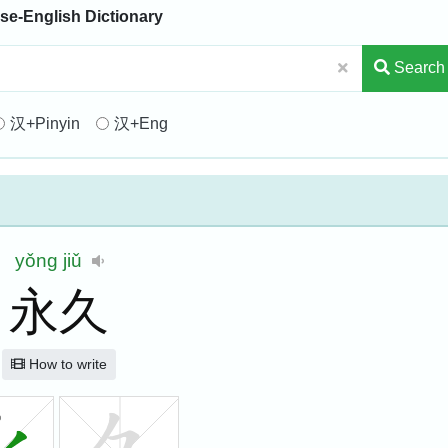
se-English Dictionary
Search
汉+Pinyin
汉+Eng
yǒng
jiǔ
永久
How to write