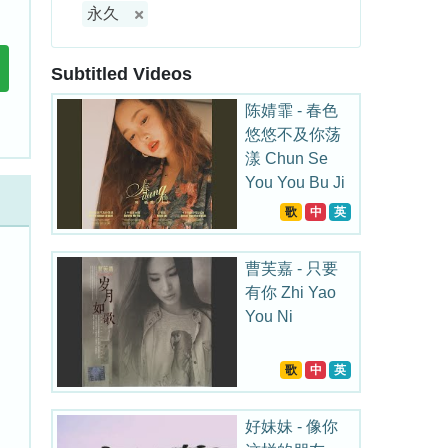
永久
Subtitled Videos
陈婧霏 - 春色
悠悠不及你荡
漾 Chun Se
You You Bu Ji
Ni Dang Yang
歌
中
英
曹芙嘉 - 只要
有你 Zhi Yao
You Ni
歌
中
英
好妹妹 - 像你