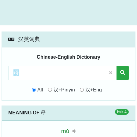
汉英词典
Chinese-English Dictionary
All
汉+Pinyin
汉+Eng
hsk 4
MEANING OF
母
mǔ