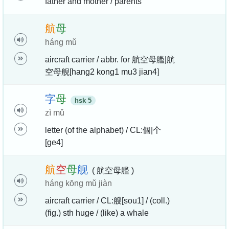
father and mother / parents
航
母
háng mǔ
aircraft carrier / abbr. for 航空母艦|航
空母舰[hang2 kong1 mu3 jian4]
字
母
hsk 5
zì mǔ
letter (of the alphabet) / CL:個|个
[ge4]
航
空
母
舰
( 航空母艦 )
háng kōng mǔ jiàn
aircraft carrier / CL:艘[sou1] / (coll.)
(fig.) sth huge / (like) a whale