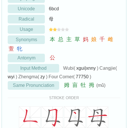
Unicode
6bcd
Radical
母
Usage
本
总
主
草
妈
娘
千
雌
Synonyms
萱
牝
公
Antonym
Input Method
Wubi(
xgui|xnny
) Cangjie(
wyi
) Zhengma(
zy
) Four Corner(
77750
)
姆
亩
牡
拇
Same Pronunciation
(mǔ)
STROKE ORDER