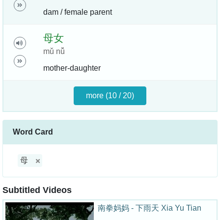
dam / female parent
母
女
mǔ nǚ
mother-daughter
more (10 / 20)
Word Card
母
Subtitled Videos
南拳妈妈 - 下雨天 Xia Yu Tian