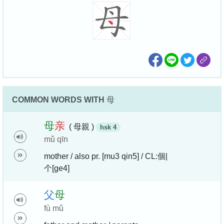
COMMON WORDS WITH
母
母
亲
( 母親 )
hsk 4
mǔ qīn
mother / also pr. [mu3 qin5] / CL:個|
个[ge4]
父
母
fù mǔ