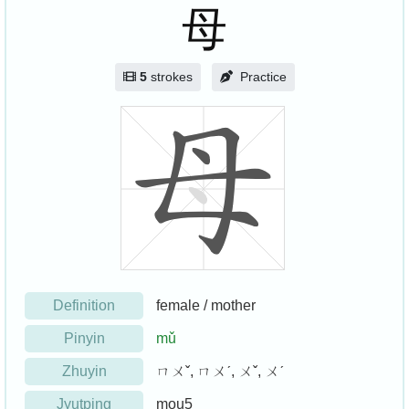
母
5
strokes
Practice
Definition
female / mother
Pinyin
mǔ
Zhuyin
ㄇㄨˇ, ㄇㄨˊ, ㄨˇ, ㄨˊ
Jyutping
mou5