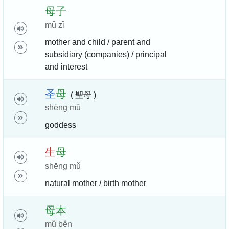
母
子
mǔ zǐ
mother and child / parent and
subsidiary (companies) / principal
and interest
圣
母
( 聖母 )
shèng mǔ
goddess
生
母
shēng mǔ
natural mother / birth mother
母
本
mǔ běn