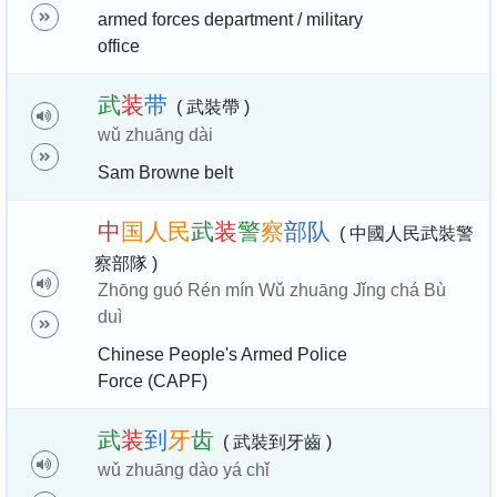
armed forces department / military
office
武
装
带
( 武裝帶 )
wǔ zhuāng dài
Sam Browne belt
中
国
人
民
武
装
警
察
部
队
( 中國人民武裝警
察部隊 )
Zhōng guó Rén mín Wǔ zhuāng Jǐng chá Bù
duì
Chinese People's Armed Police
Force (CAPF)
武
装
到
牙
齿
( 武裝到牙齒 )
wǔ zhuāng dào yá chǐ