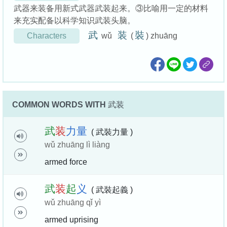
武器来装备用新式武器武装起来。③比喻用一定的材料
来充实配备以科学知识武装头脑。
武
装
裝
Characters
wǔ
(
) zhuāng
COMMON WORDS WITH
武装
武
装
力
量
( 武裝力量 )
wǔ zhuāng lì liàng
armed force
武
装
起
义
( 武裝起義 )
wǔ zhuāng qǐ yì
armed uprising