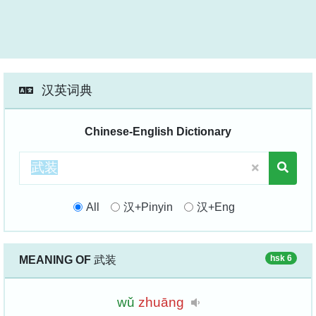
汉英词典
Chinese-English Dictionary
All
汉+Pinyin
汉+Eng
hsk 6
MEANING OF
武装
wǔ
zhuāng