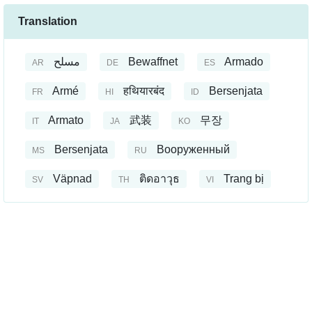
Translation
مسلح
Bewaffnet
Armado
AR
DE
ES
Armé
हथियारबंद
Bersenjata
FR
HI
ID
Armato
武装
무장
IT
JA
KO
Bersenjata
Вооруженный
MS
RU
Väpnad
ติดอาวุธ
Trang bị
SV
TH
VI