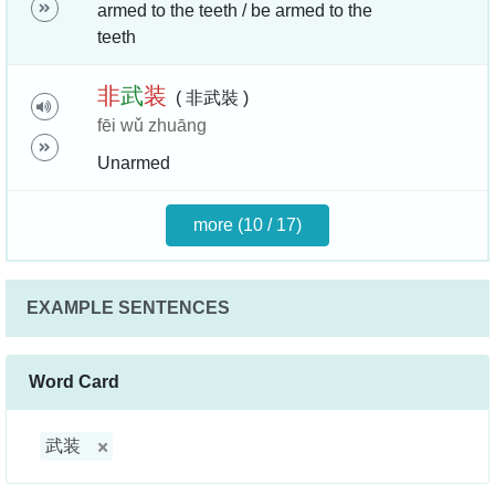
armed to the teeth / be armed to the
teeth
非
武
装
( 非武裝 )
fēi wǔ zhuāng
Unarmed
more (10 / 17)
EXAMPLE SENTENCES
Word Card
武装