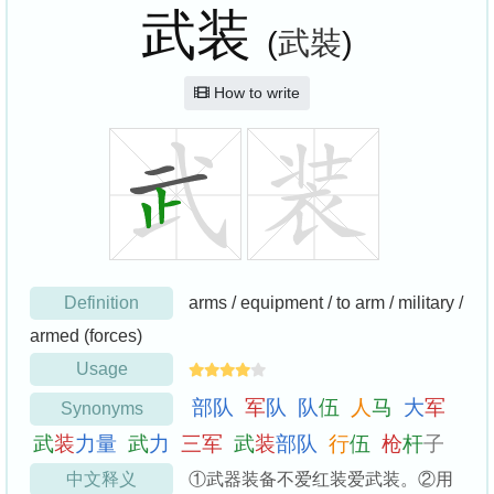
武装
(
武裝
)
How to write
Definition
arms / equipment / to arm / military /
armed (forces)
Usage
部
队
军
队
队
伍
人
马
大
军
Synonyms
武
装
力
量
武
力
三
军
武
装
部
队
行
伍
枪
杆
子
中文释义
①武器装备不爱红装爱武装。②用