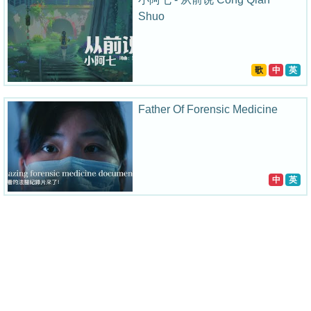
Shuo
歌
中
英
Father Of Forensic Medicine
中
英