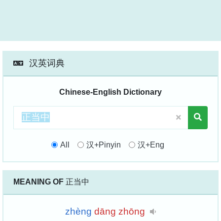
汉英词典
Chinese-English Dictionary
All
汉+Pinyin
汉+Eng
MEANING OF
正当中
zhèng
dāng
zhōng