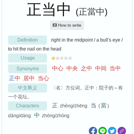
正当中
(
正當中
)
How to write
Definition
right in the midpoint / a bull's eye /
to hit the nail on the head
Usage
中
心
中
央
之
中
中
间
当
中
Synonyms
正
中
居
中
当
心
中文释义
〈名〉方位词。正中：院子的～有
一个花坛。
正
当
當
Characters
zhèng/zhēng
(
)
中
dāng/dàng
zhōng/zhòng