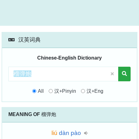
汉英词典
Chinese-English Dictionary
All
汉+Pinyin
汉+Eng
MEANING OF
榴弹炮
liú
dàn
pào