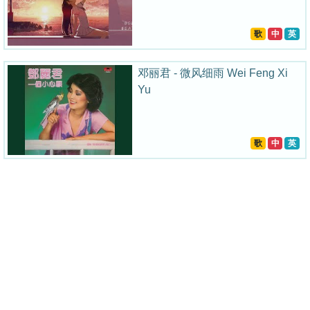
歌
中
英
邓丽君 - 微风细雨 Wei Feng Xi
Yu
歌
中
英