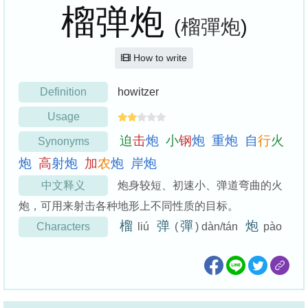
榴弹炮
(
榴彈炮
)
How to write
Definition
howitzer
Usage
迫
击
炮
小
钢
炮
重
炮
自
行
火
Synonyms
炮
高
射
炮
加
农
炮
岸
炮
中文释义
炮身较短、初速小、弹道弯曲的火
炮，可用来射击各种地形上不同性质的目标。
榴
弹
彈
炮
Characters
liú
(
) dàn/tán
pào