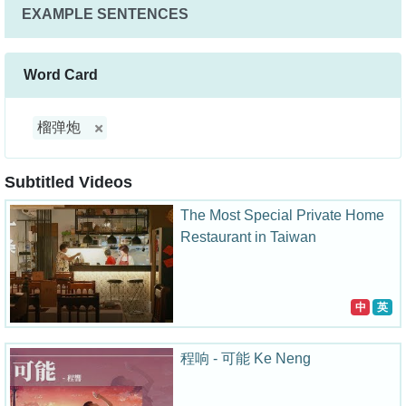
EXAMPLE SENTENCES
Word Card
榴弹炮
Subtitled Videos
The Most Special Private Home
Restaurant in Taiwan
中
英
程响 - 可能 Ke Neng