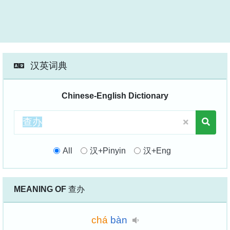
汉英词典
Chinese-English Dictionary
All
汉+Pinyin
汉+Eng
MEANING OF
查办
chá
bàn