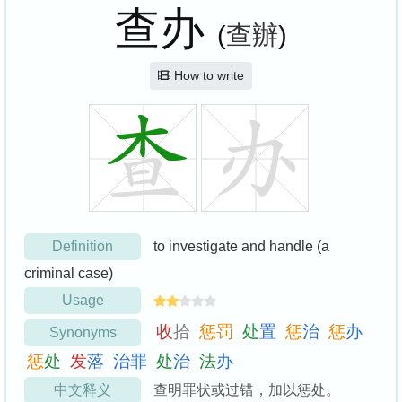
查办
(
查辦
)
How to write
Definition
to investigate and handle (a
criminal case)
Usage
收
拾
惩
罚
处
置
惩
治
惩
办
Synonyms
惩
处
发
落
治
罪
处
治
法
办
中文释义
查明罪状或过错，加以惩处。