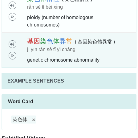
rǎn sè tǐ bèi xìng
ploidy (number of homologous
chromosomes)
基
因
染
色
体
异
常
( 基因染色體異常 )
jī yīn rǎn sè tǐ yì cháng
genetic chromosome abnormality
EXAMPLE SENTENCES
Word Card
染色体