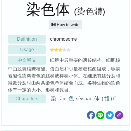
染色体
(
染色體
)
How to write
Definition
chromosome
Usage
中文释义
细胞中最重要的遗传结构。细胞核
中由脱氧核糖核酸、蛋白质和少量核糖核酸组成，容易
被碱性染料着色的丝状或棒状小体。在细胞有丝分裂和
减数分裂时由两条染色单体结合而成。各种生物的染色
体有一定的大小、形状和数目。
染
色
体
體
Characters
rǎn
sè/shǎi
(
) tǐ