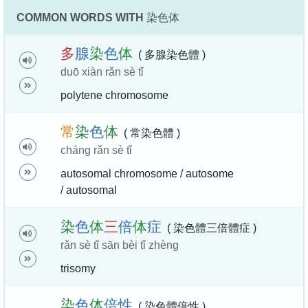
COMMON WORDS WITH
染色体
多
腺
染
色
体
( 多腺染色體 )
duō xiàn rǎn sè tǐ
polytene chromosome
常
染
色
体
( 常染色體 )
cháng rǎn sè tǐ
autosomal chromosome / autosome
/ autosomal
染
色
体
三
倍
体
症
( 染色體三倍體症 )
rǎn sè tǐ sān bèi tǐ zhèng
trisomy
染
色
体
倍
性
( 染色體倍性 )