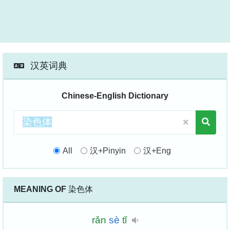
汉英词典
Chinese-English Dictionary
All
汉+Pinyin
汉+Eng
MEANING OF
染色体
rǎn
sè
tǐ