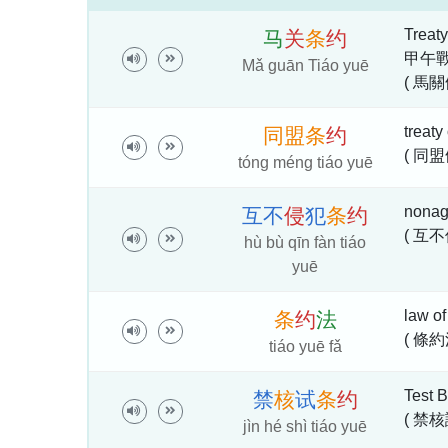
Treaty
马
关
条
约
甲午戰爭
Mǎ guān Tiáo yuē
( 馬關
treaty
同
盟
条
约
( 同盟
tóng méng tiáo yuē
nonag
互
不
侵
犯
条
约
( 互
hù bù qīn fàn tiáo
yuē
law of
条
约
法
( 條約
tiáo yuē fǎ
Test B
禁
核
试
条
约
( 禁核
jìn hé shì tiáo yuē