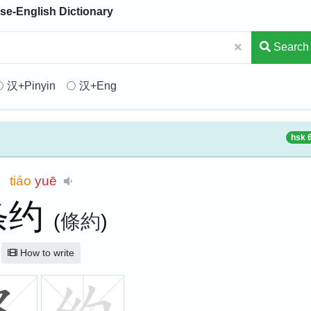
se-English Dictionary
Search
汉+Pinyin
汉+Eng
hsk 
tiáo
yuē
条约
(
條約
)
How to write