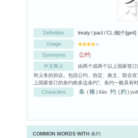
Definition
treaty / pact / CL:個|个[ge4]
Usage
公
约
Synonyms
中文释义
由两个或两个以上国家签订
和义务的协议。包括公约、协定、换文、联合宣
上国家签订的条约称多边条约”。条约一般具有
条
條
约
約
Characters
(
) tiáo
(
) yu
COMMON WORDS WITH
条约