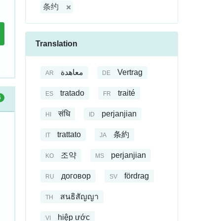
条约
Translation
معاهدة
Vertrag
AR
DE
tratado
traité
ES
FR
6
संधि
perjanjian
HI
ID
trattato
条約
IT
JA
조약
perjanjian
KO
MS
договор
fördrag
RU
SV
สนธิสัญญา
TH
hiệp ước
VI