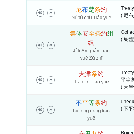
Treat
尼
布
楚
条
约
( 尼布
Ní bù chǔ Tiáo yuē
Collec
集
体
安
全
条
约
组
( 集
织
Jí tǐ Ān quán Tiáo
yuē Zǔ zhī
Treat
天
津
条
约
平等条约 
Tiān jīn Tiáo yuē
( 天津
unequa
不
平
等
条
约
( 不平
bù píng děng tiáo
yuē
Boxer 
辛
丑
条
约