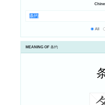
Chine
All
MEANING OF
条约