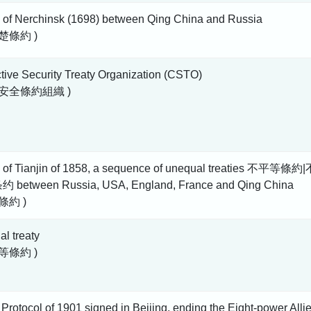
y of Nerchinsk (1698) between Qing China and Russia
楚條約 )
tive Security Treaty Organization (CSTO)
體安全條約組織 )
y of Tianjin of 1858, a sequence of unequal treaties 不平等條約|
between Russia, USA, England, France and Qing China
條約 )
l treaty
等條約 )
Protocol of 1901 signed in Beijing, ending the Eight-power Alli