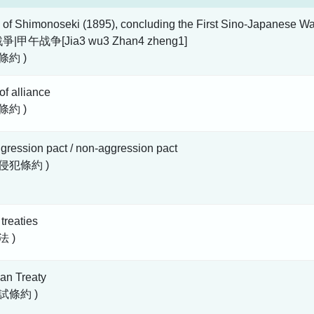
 of Shimonoseki (1895), concluding the First Sino-Japanese Wa
|甲午战争[Jia3 wu3 Zhan4 zheng1]
條約 )
 of alliance
條約 )
gression pact / non-aggression pact
不侵犯條約 )
 treaties
法 )
an Treaty
試條約 )