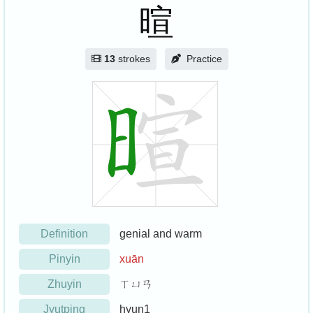
暄
13
strokes
Practice
Definition
genial and warm
Pinyin
xuān
Zhuyin
ㄒㄩㄢ
Jyutping
hyun1