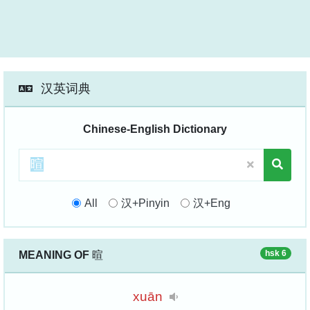
汉英词典
Chinese-English Dictionary
All
汉+Pinyin
汉+Eng
hsk 6
MEANING OF
暄
xuān