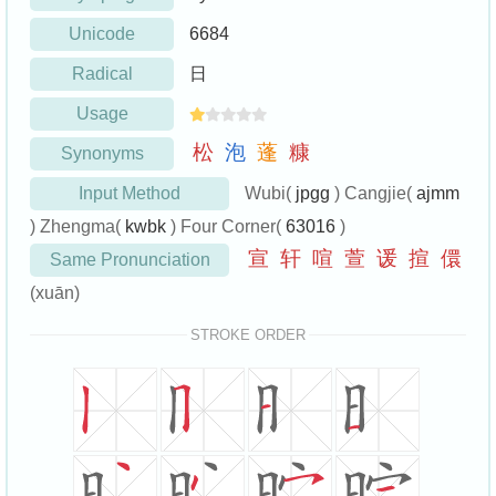
Unicode
6684
Radical
日
Usage
松
泡
蓬
糠
Synonyms
Input Method
Wubi(
jpgg
) Cangjie(
ajmm
) Zhengma(
kwbk
) Four Corner(
63016
)
宣
轩
喧
萱
谖
揎
儇
Same Pronunciation
(xuān)
STROKE ORDER