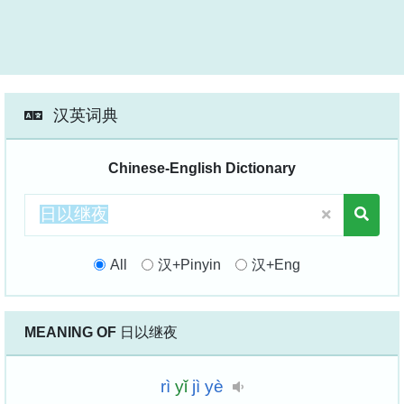
汉英词典
Chinese-English Dictionary
All
汉+Pinyin
汉+Eng
MEANING OF
日以继夜
rì
yǐ
jì
yè