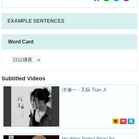
EXAMPLE SENTENCES
Word Card
日以继夜
Subtitled Videos
洋澜一 - 天际 Tian Ji
歌
中
英
He Wins Nobel Prize for