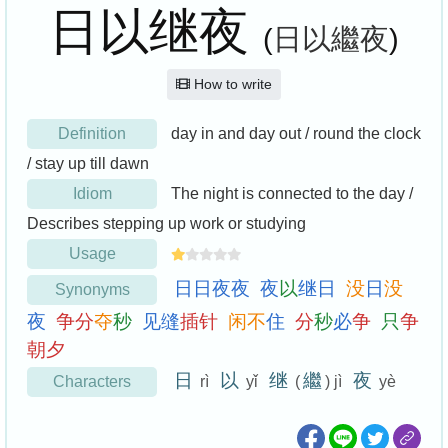
日以继夜
(
日以繼夜
)
How to write
Definition
day in and day out / round the clock
/ stay up till dawn
Idiom
The night is connected to the day /
Describes stepping up work or studying
Usage
日
日
夜
夜
夜
以
继
日
没
日
没
Synonyms
夜
争
分
夺
秒
见
缝
插
针
闲
不
住
分
秒
必
争
只
争
朝
夕
日
以
继
繼
夜
Characters
rì
yǐ
(
) jì
yè