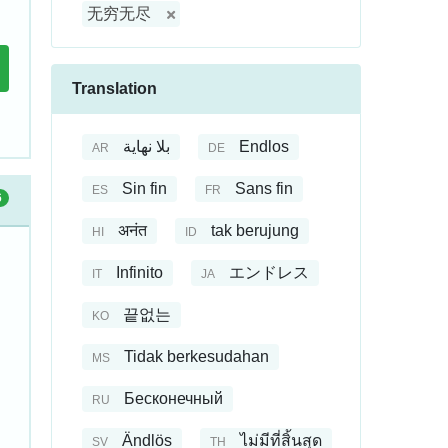
无穷无尽
Translation
بلا نهاية
Endlos
AR
DE
Sin fin
Sans fin
ES
FR
6
अनंत
tak berujung
HI
ID
Infinito
エンドレス
IT
JA
끝없는
KO
Tidak berkesudahan
MS
Бесконечный
RU
Ändlös
ไม่มีที่สิ้นสุด
SV
TH