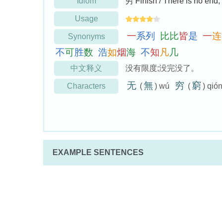
Idiom
穷 Finish / There is no end, 
Usage
一
系
列
比
比
皆
是
一
连
Synonyms
不
可
胜
数
浩
如
烟
海
不
知
凡
几
中文释义
没有限度;没完没了。
无
無
穷
窮
Characters
(
) wú
(
) qió
EXAMPLE SENTENCES