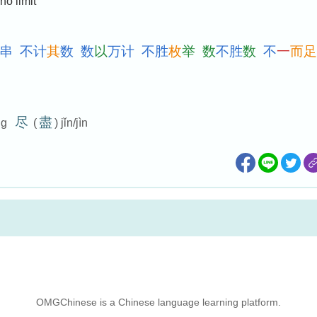
no limit
串
不
计
其
数
数
以
万
计
不
胜
枚
举
数
不
胜
数
不
一
而
足
尽
盡
ng
(
) jǐn/jìn
OMGChinese is a Chinese language learning platform.