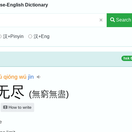
se-English Dictionary
Search
汉+Pinyin
汉+Eng
hsk 
ú
qióng
wú
jìn
无尽
(
無窮無盡
)
How to write
e