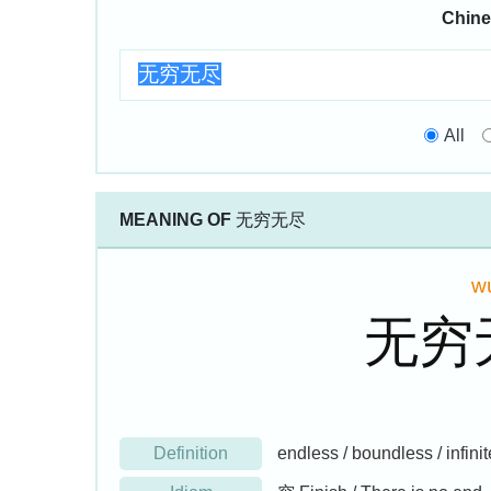
Chine
All
MEANING OF
无穷无尽
w
无穷
Definition
endless / boundless / infinit