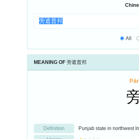
Chine
All
MEANING OF
旁遮普邦
Pá
Definition
Punjab state in northwest I