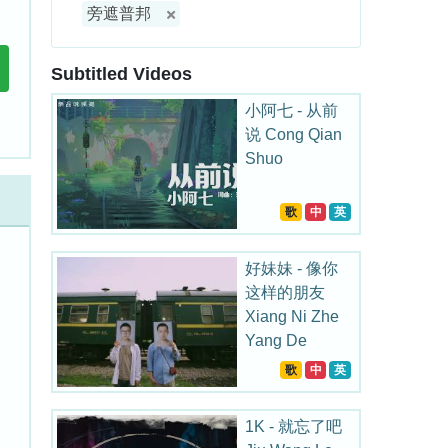
旁遮普邦
Subtitled Videos
小阿七 - 从前
说 Cong Qian
Shuo
歌
中
英
好妹妹 - 像你
这样的朋友
Xiang Ni Zhe
Yang De
Peng You
歌
中
英
1K - 就忘了吧