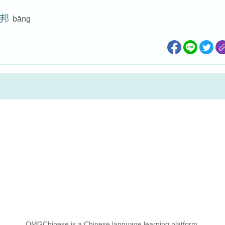
邦
bāng
OMGChinese is a Chinese language learning platform.