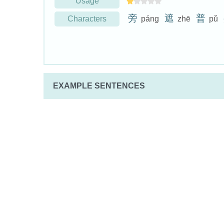
Usage
旁
遮
普
Characters
páng
zhē
pǔ
EXAMPLE SENTENCES