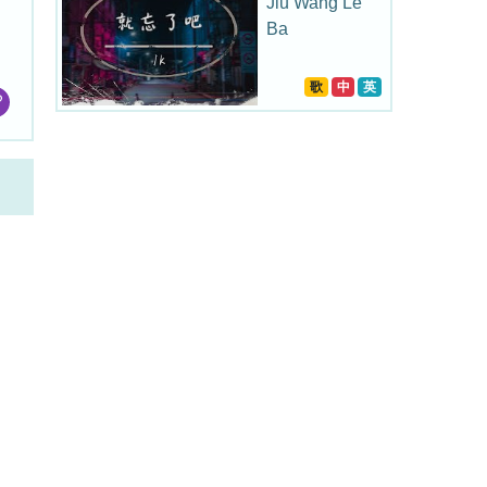
Jiu Wang Le
Ba
歌
中
英