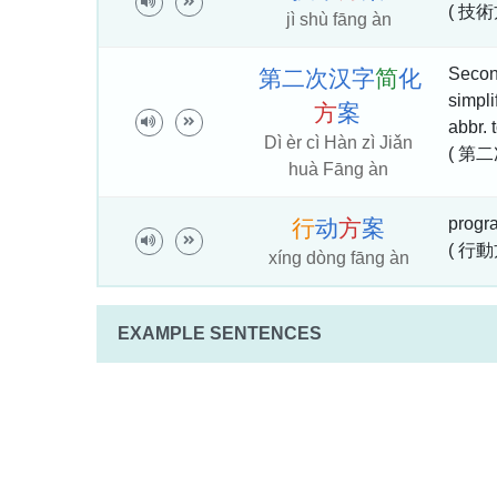
( 技術
jì shù fāng àn
Secon
第
二
次
汉
字
简
化
simpli
方
案
abbr.
Dì èr cì Hàn zì Jiǎn
( 第
huà Fāng àn
progra
行
动
方
案
( 行動
xíng dòng fāng àn
EXAMPLE SENTENCES