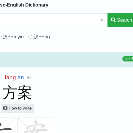
se-English Dictionary
Search
汉+Pinyin
汉+Eng
hsk 
fāng
àn
方案
How to write