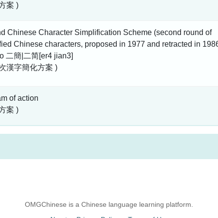
方案 )
d Chinese Character Simplification Scheme (second round of
fied Chinese characters, proposed in 1977 and retracted in 1986
 to 二簡|二简[er4 jian3]
二次漢字簡化方案 )
m of action
方案 )
OMGChinese is a Chinese language learning platform.