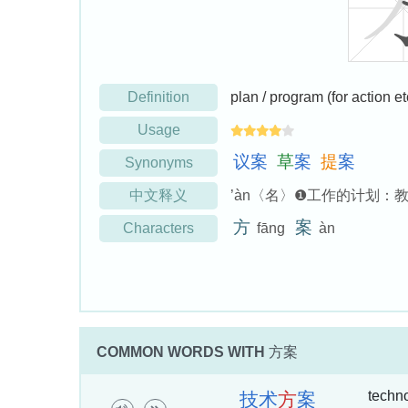
Definition
plan / program (for action e
Usage
议
案
草
案
提
案
Synonyms
中文释义
’àn〈名〉❶工作的计划
方
案
Characters
fāng
àn
COMMON WORDS WITH
方案
techno
技
术
方
案