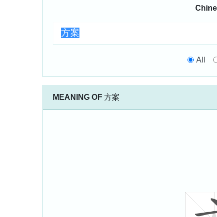
Chine
All
MEANING OF
方案