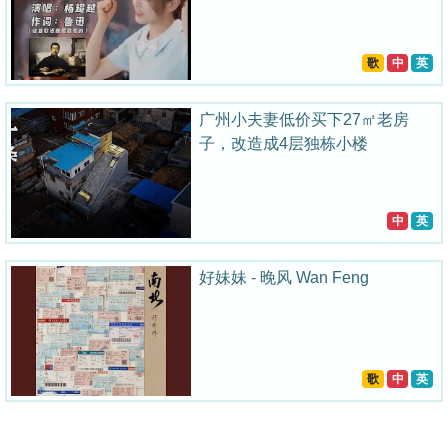
歌
中
英
广州小夫妻低价买下27㎡老房
子，改造成4层独栋小楼
中
英
好妹妹 - 晚风 Wan Feng
歌
中
英