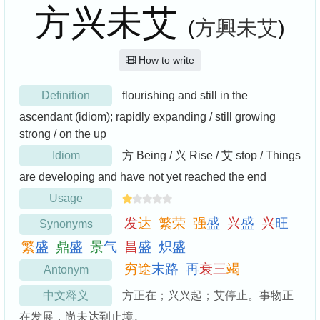
方兴未艾
(
方興未艾
)
How to write
Definition
flourishing and still in the
ascendant (idiom); rapidly expanding / still growing
strong / on the up
Idiom
方 Being / 兴 Rise / 艾 stop / Things
are developing and have not yet reached the end
Usage
发
达
繁
荣
强
盛
兴
盛
兴
旺
Synonyms
繁
盛
鼎
盛
景
气
昌
盛
炽
盛
穷
途
末
路
再
衰
三
竭
Antonym
中文释义
方正在；兴兴起；艾停止。事物正
在发展，尚未达到止境。