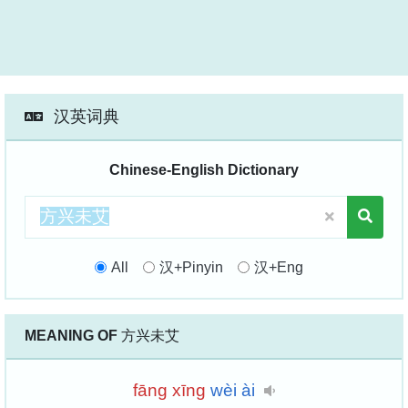
汉英词典
Chinese-English Dictionary
All
汉+Pinyin
汉+Eng
MEANING OF
方兴未艾
fāng
xīng
wèi
ài