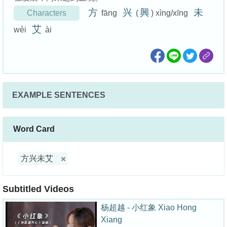
方
兴
興
未
Characters
fāng
(
) xìng/xīng
艾
wèi
ài
EXAMPLE SENTENCES
Word Card
方兴未艾
Subtitled Videos
杨超越 - 小红象 Xiao Hong
Xiang