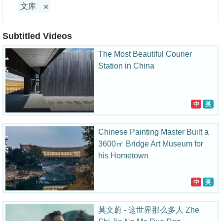
文库
Subtitled Videos
The Most Beautiful Courier
Station in China
中
英
Chinese Painting Master Built a
3600㎡ Bridge Art Museum for
his Hometown
中
英
莫文蔚 - 这世界那么多人 Zhe