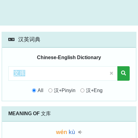
汉英词典
Chinese-English Dictionary
All
汉+Pinyin
汉+Eng
MEANING OF
文库
wén
kù