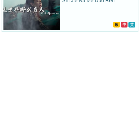
Shi Jie Na Me Duo Ren
歌
中
英