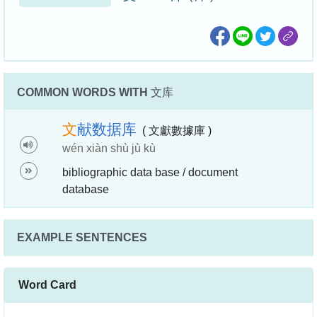
COMMON WORDS WITH
文库
文
献
数
据
库
( 文獻數據庫 )
wén xiàn shù jù kù
bibliographic data base / document
database
EXAMPLE SENTENCES
Word Card