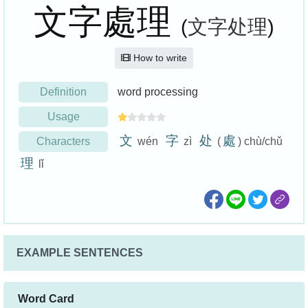
文字處理
(
文字处理
)
How to write
Definition
word processing
Usage
文
字
处
處
Characters
wén
zì
(
) chù/chǔ
理
lǐ
EXAMPLE SENTENCES
Word Card