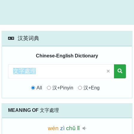
汉英词典
Chinese-English Dictionary
All
汉+Pinyin
汉+Eng
MEANING OF
文字處理
wén
zì
chǔ
lǐ