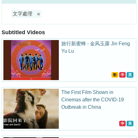
文字處理
Subtitled Videos
旅行新蜜蜂 - 金风玉露 Jin Feng
Yu Lu
歌
中
英
The First Film Shown in
Cinemas after the COVID-19
Outbreak in China
中
英