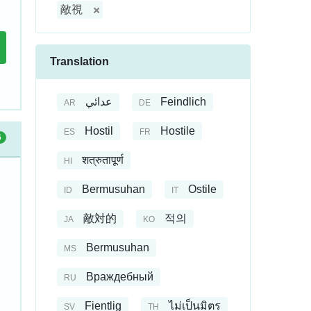
敵視
Translation
عدائي
Feindlich
AR
DE
Hostil
Hostile
ES
FR
6
शत्रुतापूर्ण
HI
Bermusuhan
Ostile
ID
IT
敵対的
적의
JA
KO
Bermusuhan
MS
Враждебный
RU
Fientlig
ไม่เป็นมิตร
SV
TH