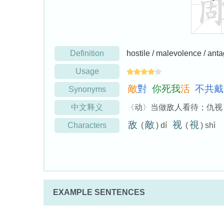
Definition
hostile / malevolence / ant
Usage
敵
對
你
死
我
活
不
共
戴
Synonyms
中文释义
〈动〉当做敌人看待；仇视
敌
敵
视
視
Characters
(
) dí
(
) shì
EXAMPLE SENTENCES