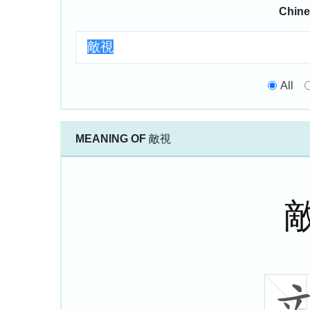
Chine
All
MEANING OF
敵視