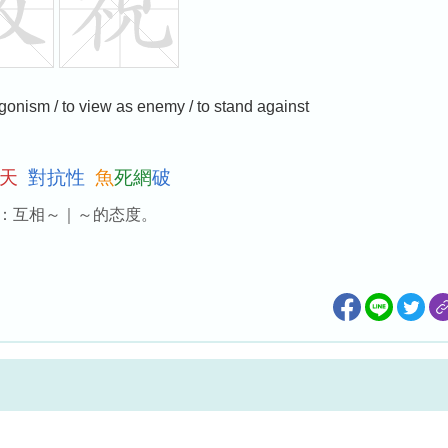
agonism / to view as enemy / to stand against
天
對
抗
性
魚
死
網
破
：互相～｜～的态度。