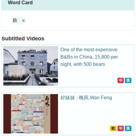
Word Card
敕
Subtitled Videos
One of the most expensive
B&Bs in China, 15,800 per
night, with 500 bears
中
英
好妹妹 - 晚风 Wan Feng
歌
中
英