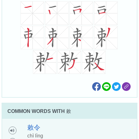
COMMON WORDS WITH
敕
敕
令
chì lìng