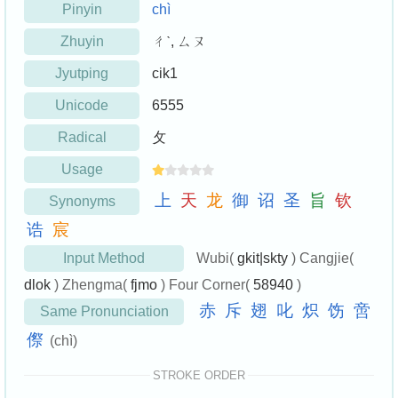
Pinyin
chì
Zhuyin
ㄔˋ, ㄙㄡ
Jyutping
cik1
Unicode
6555
Radical
攵
Usage
上
天
龙
御
诏
圣
旨
钦
Synonyms
诰
宸
Input Method
Wubi(
gkit|skty
) Cangjie(
dlok
) Zhengma(
fjmo
) Four Corner(
58940
)
赤
斥
翅
叱
炽
饬
啻
Same Pronunciation
傺
(chì)
STROKE ORDER