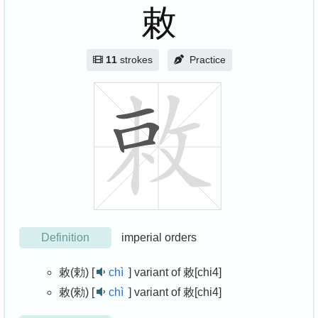
敕
11
strokes
Practice
Definition
imperial orders
敕(勅) [
chì
]
variant of 敕[chi4]
敕(勑) [
chì
]
variant of 敕[chi4]