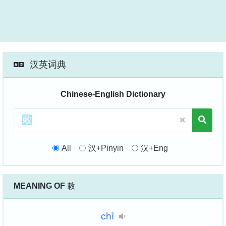
汉英词典
Chinese-English Dictionary
All
汉+Pinyin
汉+Eng
MEANING OF
敕
chì