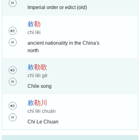
Imperial order or edict (old)
敕
勒
chì lēi
ancient nationality in the China's
north
敕
勒
歌
chì lēi gē
Chile song
敕
勒
川
chì lēi chuān
Chi Le Chuan