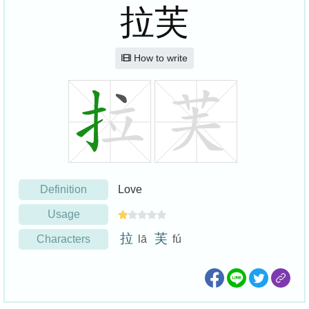
拉芙
How to write
Definition
Love
Usage
拉
芙
Characters
lā
fú