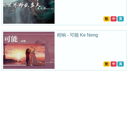
歌
中
英
程响 - 可能 Ke Neng
歌
中
英