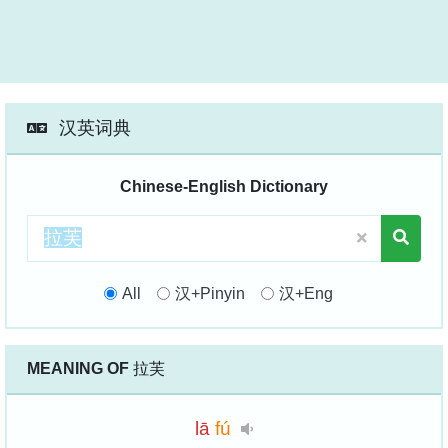
汉英词典
Chinese-English Dictionary
All
汉+Pinyin
汉+Eng
MEANING OF
拉芙
lā
fú