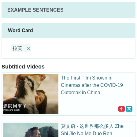
EXAMPLE SENTENCES
Word Card
拉芙
Subtitled Videos
The First Film Shown in
Cinemas after the COVID-19
Outbreak in China
中
英
莫文蔚 - 这世界那么多人 Zhe
Shi Jie Na Me Duo Ren