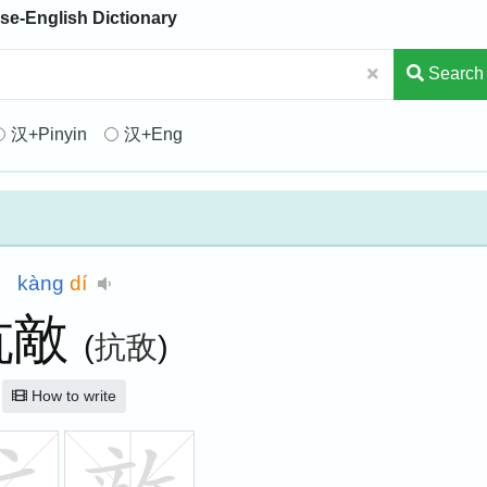
se-English Dictionary
Search
汉+Pinyin
汉+Eng
kàng
dí
抗敵
(
抗敌
)
How to write