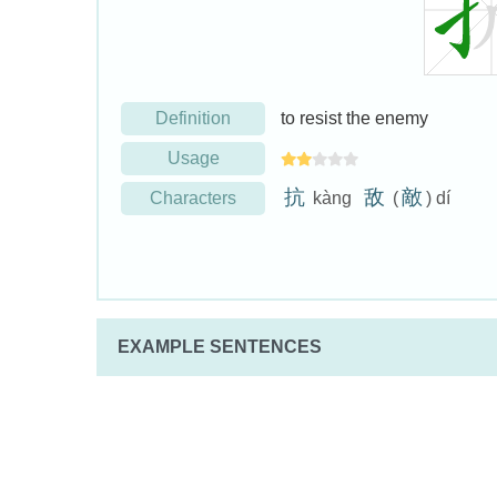
Definition
to resist the enemy
Usage
抗
敌
敵
Characters
kàng
(
) dí
EXAMPLE SENTENCES