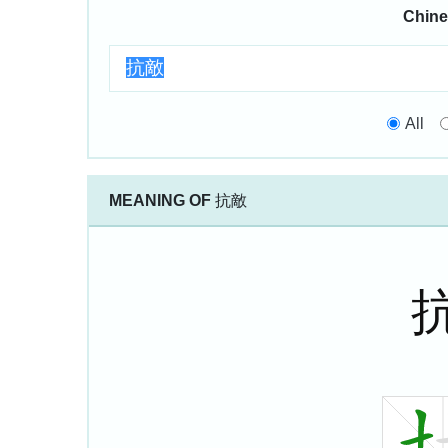
Chine
All
MEANING OF
抗敵