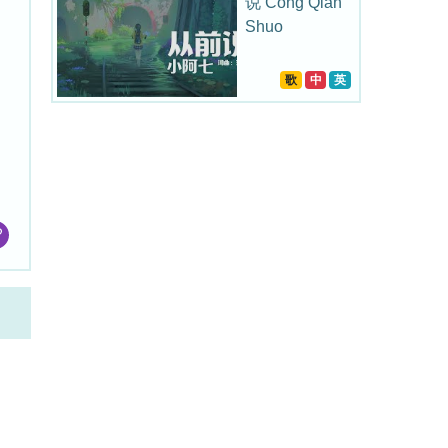
说 Cong Qian
Shuo
歌
中
英