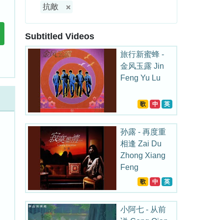
抗敵
Subtitled Videos
旅行新蜜蜂 -
金风玉露 Jin
Feng Yu Lu
歌
中
英
孙露 - 再度重
相逢 Zai Du
Zhong Xiang
Feng
歌
中
英
小阿七 - 从前