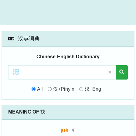
汉英词典
Chinese-English Dictionary
All
汉+Pinyin
汉+Eng
MEANING OF
抉
jué