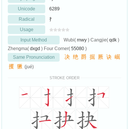
Unicode
6289
Radical
扌
Usage
Input Method
Wubi(
rnwy
) Cangjie(
qdk
)
Zhengma(
dxgd
) Four Corner(
55080
)
决
绝
爵
掘
厥
诀
崛
Same Pronunciation
攫
獗
(jué)
STROKE ORDER