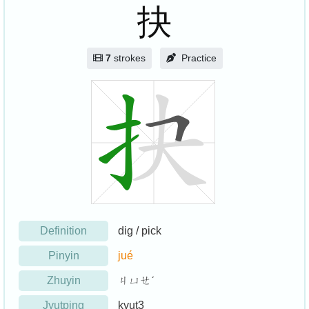
抉
7
strokes
Practice
Definition
dig / pick
Pinyin
jué
Zhuyin
ㄐㄩㄝˊ
Jyutping
kyut3