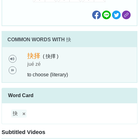
COMMON WORDS WITH
抉
抉
择
( 抉擇 )
jué zé
to choose (literary)
Word Card
抉
Subtitled Videos