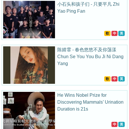
小石头和孩子们 - 只要平凡 Zhi
Yao Ping Fan
歌
中
英
陈婧霏 - 春色悠悠不及你荡漾
Chun Se You You Bu Ji Ni Dang
Yang
歌
中
英
He Wins Nobel Prize for
Discovering Mammals’ Urination
Duration is 21s
中
英