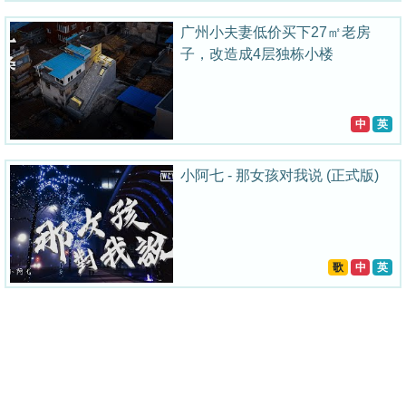
广州小夫妻低价买下27㎡老房
子，改造成4层独栋小楼
中
英
小阿七 - 那女孩对我说 (正式版)
歌
中
英