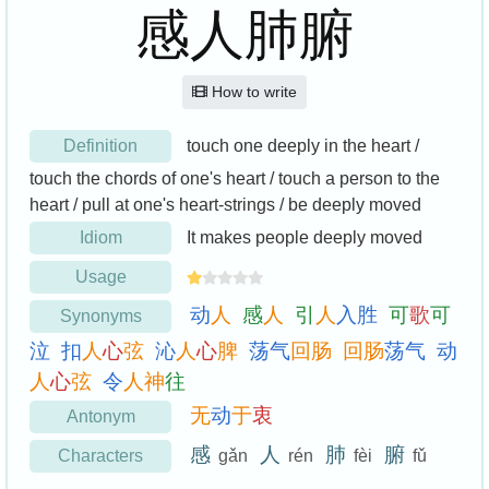
感人肺腑
How to write
Definition
touch one deeply in the heart /
touch the chords of one's heart / touch a person to the
heart / pull at one's heart-strings / be deeply moved
Idiom
It makes people deeply moved
Usage
动
人
感
人
引
人
入
胜
可
歌
可
Synonyms
泣
扣
人
心
弦
沁
人
心
脾
荡
气
回
肠
回
肠
荡
气
动
人
心
弦
令
人
神
往
无
动
于
衷
Antonym
感
人
肺
腑
Characters
gǎn
rén
fèi
fǔ