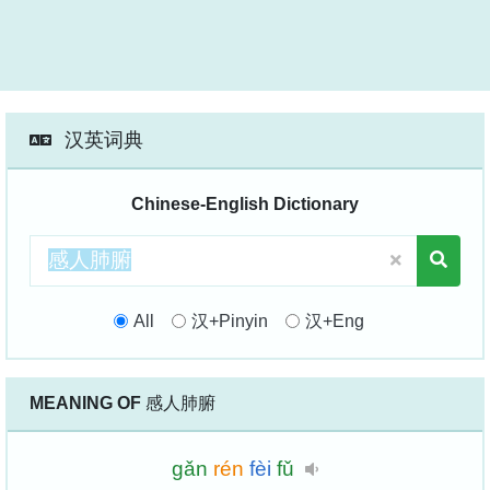
汉英词典
Chinese-English Dictionary
All
汉+Pinyin
汉+Eng
MEANING OF
感人肺腑
gǎn
rén
fèi
fǔ