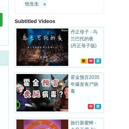
怯生生
Subtitled Videos
丹正母子 - 乌
兰巴托的夜
(丹正母子版)
歌
中
英
霍金预言2035
年爆发丧尸病
毒
中
英
旅行新蜜蜂 -