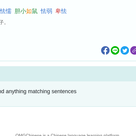
怯
懦
胆
小
如
鼠
怯
弱
卑
怯
子。
find anything matching sentences
OMGChinese is a Chinese language learning platform.