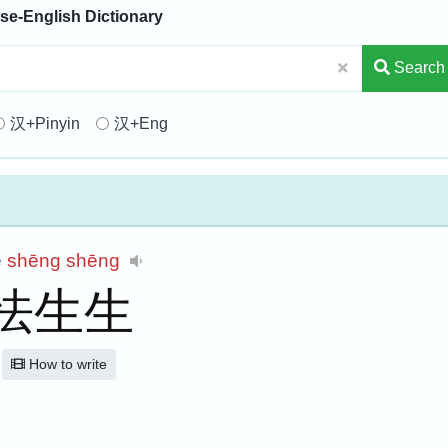
se-English Dictionary
Search
汉+Pinyin
汉+Eng
è
shēng
shēng
怯生生
How to write