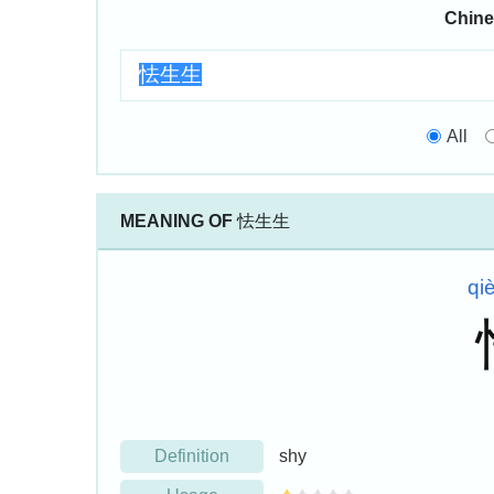
Chine
All
MEANING OF
怯生生
qi
Definition
shy