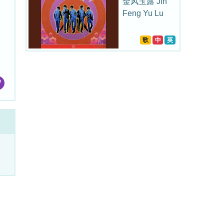
金风玉露 Jin
Feng Yu Lu
歌
中
英