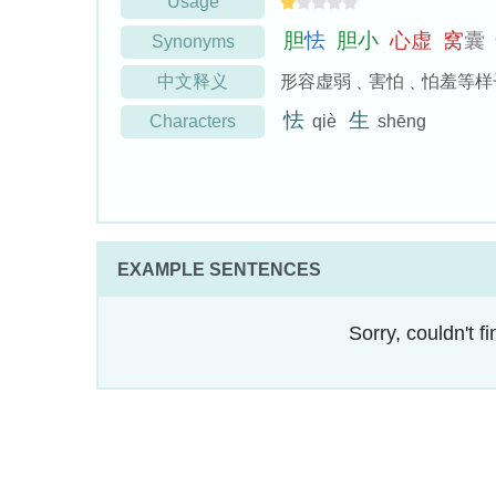
Usage
胆
怯
胆
小
心
虚
窝
囊
Synonyms
中文释义
形容虚弱﹑害怕﹑怕羞等样
怯
生
Characters
qiè
shēng
EXAMPLE SENTENCES
Sorry, couldn't 