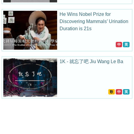
He Wins Nobel Prize for
Discovering Mammals’ Urination
Duration is 21s
中
英
1K - 就忘了吧 Jiu Wang Le Ba
歌
中
英