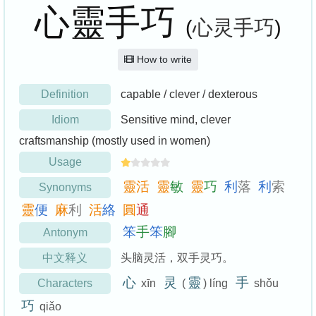
心靈手巧
(
心灵手巧
)
How to write
Definition
capable / clever / dexterous
Idiom
Sensitive mind, clever
craftsmanship (mostly used in women)
Usage
靈
活
靈
敏
靈
巧
利
落
利
索
Synonyms
靈
便
麻
利
活
絡
圓
通
笨
手
笨
腳
Antonym
中文释义
头脑灵活，双手灵巧。
心
灵
靈
手
Characters
xīn
(
) líng
shǒu
巧
qiǎo