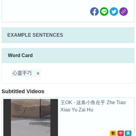
EXAMPLE SENTENCES
Word Card
心靈手巧
Subtitled Videos
王OK - 这条小鱼在乎 Zhe Tiao
Xiao Yu Zai Hu
歌
中
英