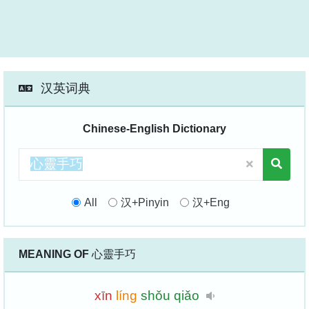
汉英词典
Chinese-English Dictionary
All
汉+Pinyin
汉+Eng
MEANING OF
心靈手巧
xīn
líng
shǒu
qiǎo