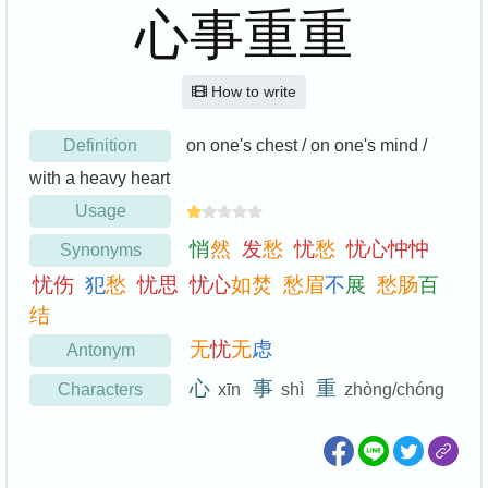
心事重重
How to write
Definition
on one's chest / on one's mind /
with a heavy heart
Usage
悄
然
发
愁
忧
愁
忧
心
忡
忡
Synonyms
忧
伤
犯
愁
忧
思
忧
心
如
焚
愁
眉
不
展
愁
肠
百
结
无
忧
无
虑
Antonym
心
事
重
Characters
xīn
shì
zhòng/chóng