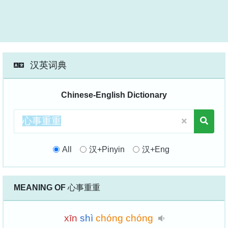
汉英词典
Chinese-English Dictionary
All
汉+Pinyin
汉+Eng
MEANING OF
心事重重
xīn
shì
chóng
chóng