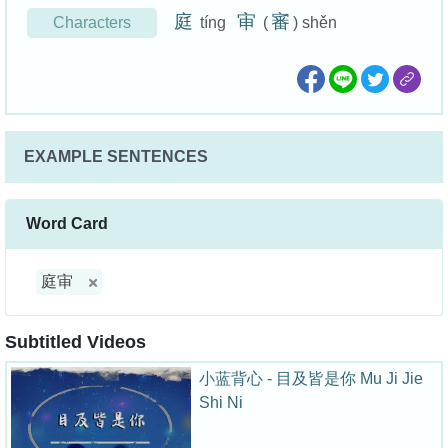
庭
审
審
Characters
tíng
(
) shěn
EXAMPLE SENTENCES
Word Card
庭审
Subtitled Videos
小蓝背心 - 目及皆是你 Mu Ji Jie
Shi Ni