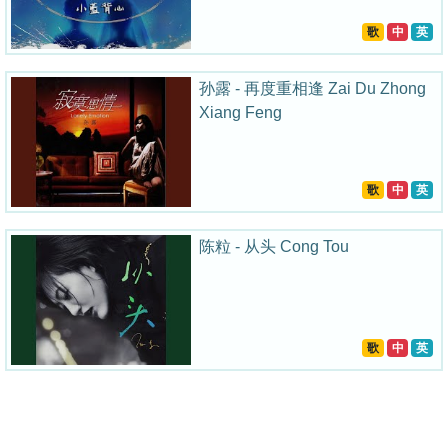
歌
中
英
孙露 - 再度重相逢 Zai Du Zhong
Xiang Feng
歌
中
英
陈粒 - 从头 Cong Tou
歌
中
英