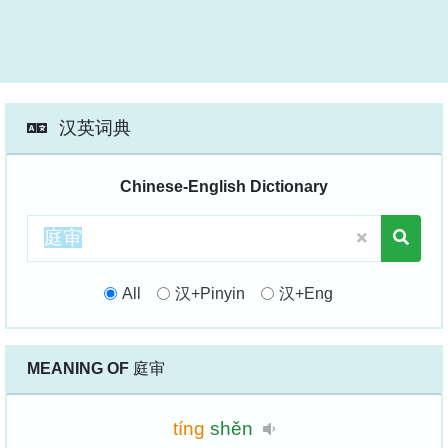
汉英词典
Chinese-English Dictionary
All
汉+Pinyin
汉+Eng
MEANING OF
庭审
tíng
shěn