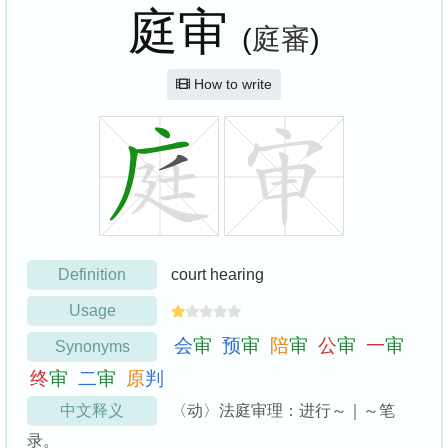
庭审
(
庭審
)
How to write
Definition
court hearing
Usage
会
审
预
审
陪
审
公
审
一
审
Synonyms
终
审
二
审
原
判
中文释义
〈动〉法庭审理：进行～｜～笔
录。