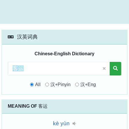
汉英词典
Chinese-English Dictionary
All
汉+Pinyin
汉+Eng
MEANING OF
客运
kè
yùn