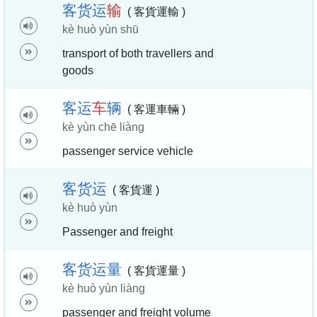
客
货
运
输
( 客貨運輸 )
kè huò yùn shū
transport of both travellers and
goods
客
运
车
辆
( 客運車輛 )
kè yùn chē liàng
passenger service vehicle
客
货
运
( 客貨運 )
kè huò yùn
Passenger and freight
客
货
运
量
( 客貨運量 )
kè huò yùn liàng
passenger and freight volume