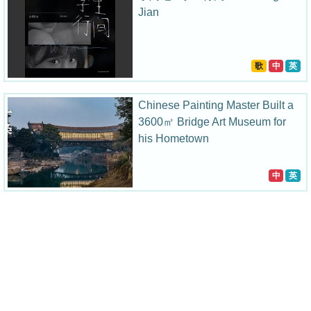
Jian
歌
中
英
Chinese Painting Master Built a
3600㎡ Bridge Art Museum for
his Hometown
中
英