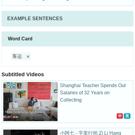
EXAMPLE SENTENCES
Word Card
客运
Subtitled Videos
Shanghai Teacher Spends Out
Salaries of 32 Years on
Collecting
中
英
小阿七 - 字里行间 Zi Li Hang