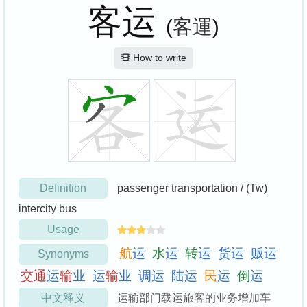
客运
(
客運
)
How to write
Definition
passenger transportation / (Tw)
intercity bus
Usage
航
运
水
运
转
运
货
运
贩
运
Synonyms
交
通
运
输
业
运
输
业
调
运
陆
运
民
运
倒
运
中文释义
运输部门载运旅客的业务增加车