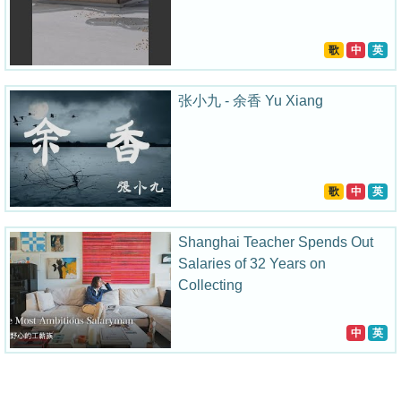
歌
中
英
张小九 - 余香 Yu Xiang
歌
中
英
Shanghai Teacher Spends Out
Salaries of 32 Years on
Collecting
中
英