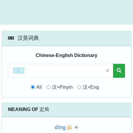
汉英词典
Chinese-English Dictionary
All
汉+Pinyin
汉+Eng
MEANING OF
定局
dìng
jú