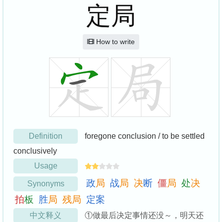
定局
How to write
Definition
foregone conclusion / to be settled
conclusively
Usage
政
局
战
局
决
断
僵
局
处
决
Synonyms
拍
板
胜
局
残
局
定
案
中文释义
①做最后决定事情还没～，明天还