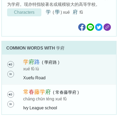
为学府。现亦特指较著名或规模较大的高等学校。
学
學
府
Characters
(
) xué
fǔ
COMMON WORDS WITH
学府
学
府
路
( 學府路 )
xué fǔ lù
Xuefu Road
常
春
藤
学
府
( 常春藤學府 )
cháng chūn téng xué fǔ
Ivy League school