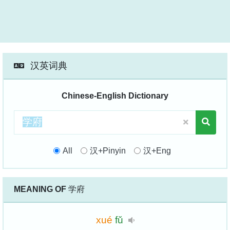
汉英词典
Chinese-English Dictionary
All
汉+Pinyin
汉+Eng
MEANING OF
学府
xué
fǔ