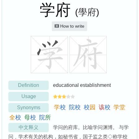
学府
(
學府
)
How to write
Definition
educational establishment
Usage
学
校
院
校
校
园
该
校
学
堂
Synonyms
全
校
母
校
院
所
中文释义
学问的府库。比喻学问渊博。 与学
问﹑学术有关的机构，如秘书省﹑国子监之类◇称学校