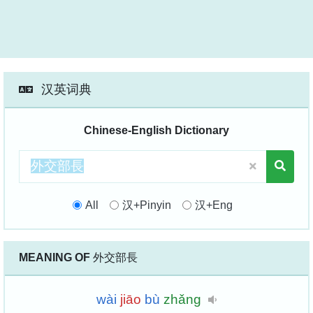
汉英词典
Chinese-English Dictionary
All
汉+Pinyin
汉+Eng
MEANING OF
外交部長
wài
jiāo
bù
zhǎng