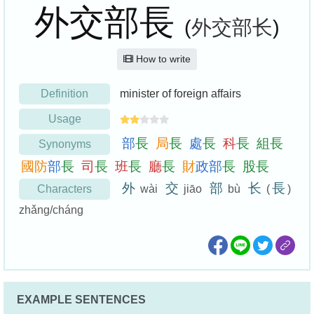
外交部長
(
外交部长
)
How to write
Definition
minister of foreign affairs
Usage
部
長
局
長
處
長
科
長
組
長
Synonyms
國
防
部
長
司
長
班
長
廳
長
財
政
部
長
股
長
外
交
部
长
長
Characters
wài
jiāo
bù
(
)
zhǎng/cháng
EXAMPLE SENTENCES