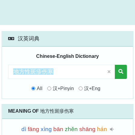
汉英词典
Chinese-English Dictionary
All
汉+Pinyin
汉+Eng
MEANING OF
地方性斑疹伤寒
dì
fāng
xìng
bān
zhěn
shāng
hán