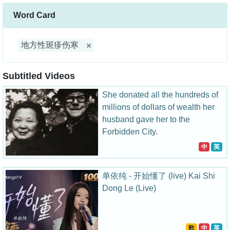
Word Card
地方性斑疹伤寒
Subtitled Videos
She donated all the hundreds of
millions of dollars of wealth her
husband gave her to the
Forbidden City.
中
英
单依纯 - 开始懂了 (live) Kai Shi
Dong Le (Live)
歌
中
英