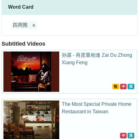
Word Card
四周围
Subtitled Videos
孙露 - 再度重相逢 Zai Du Zhong
Xiang Feng
歌
中
英
The Most Special Private Home
Restaurant in Taiwan
中
英