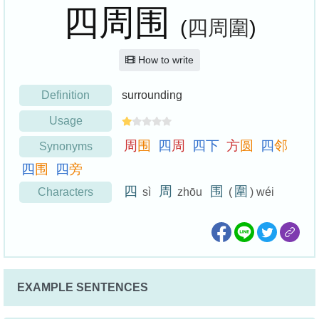
四周围
(
四周圍
)
How to write
Definition
surrounding
Usage
周
围
四
周
四
下
方
圆
四
邻
Synonyms
四
围
四
旁
四
周
围
圍
Characters
sì
zhōu
(
) wéi
EXAMPLE SENTENCES