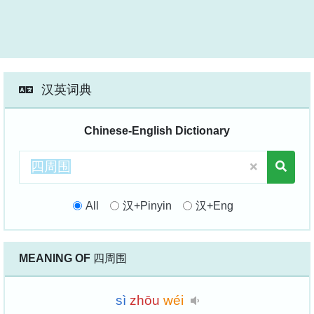
汉英词典
Chinese-English Dictionary
All
汉+Pinyin
汉+Eng
MEANING OF
四周围
sì
zhōu
wéi