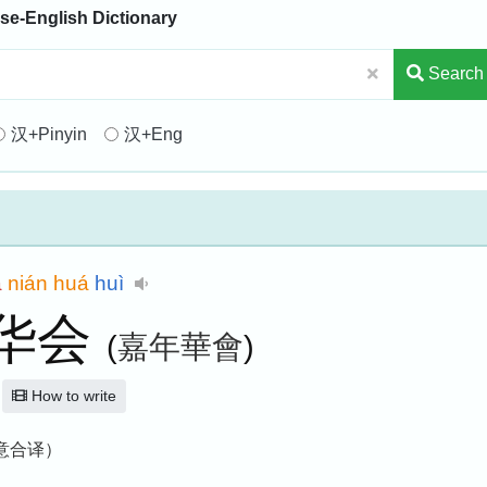
se-English Dictionary
Search
汉+Pinyin
汉+Eng
ā
nián
huá
huì
华会
(
嘉年華會
)
How to write
音意合译）