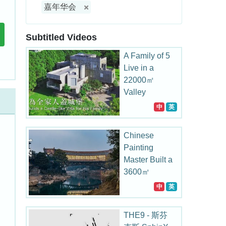
嘉年华会
Subtitled Videos
A Family of 5
Live in a
22000㎡
Valley
中
英
Chinese
Painting
Master Built a
3600㎡
Bridge Art
中
英
Museum for
his Hometown
THE9 - 斯芬