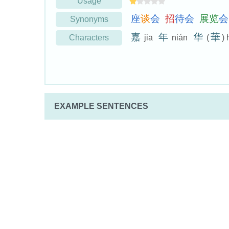
Usage
座
谈
会
招
待
会
展
览
会
Synonyms
嘉
年
华
華
Characters
jiā
nián
(
)
EXAMPLE SENTENCES