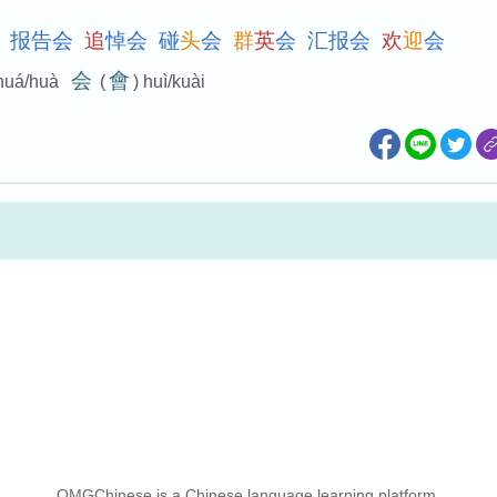
报
告
会
追
悼
会
碰
头
会
群
英
会
汇
报
会
欢
迎
会
会
會
 huá/huà
(
) huì/kuài
OMGChinese is a Chinese language learning platform.