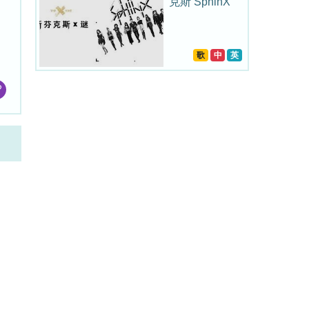
克斯 SphinX
歌
中
英