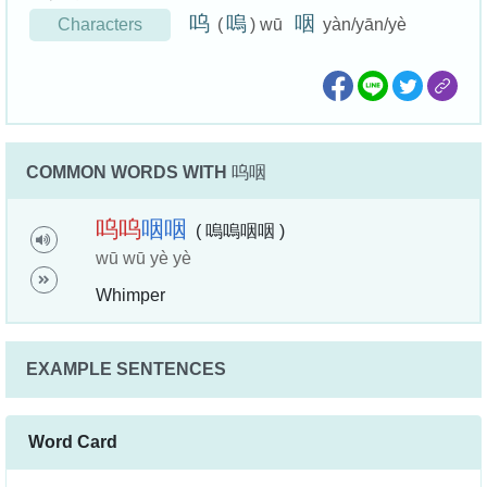
呜
嗚
咽
Characters
(
) wū
yàn/yān/yè
COMMON WORDS WITH
呜咽
呜
呜
咽
咽
( 嗚嗚咽咽 )
wū wū yè yè
Whimper
EXAMPLE SENTENCES
Word Card