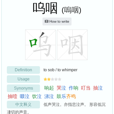
呜咽
(
嗚咽
)
How to write
Definition
to sob / to whimper
Usage
响
起
哭
泣
作
响
叮
当
抽
泣
Synonyms
抽
噎
啜
泣
饮
泣
涕
泣
鼓
乐
齐
鸣
中文释义
低声哭泣。亦指悲泣声。 形容低沉
凄切的声音。