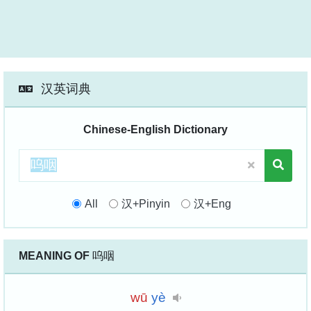
汉英词典
Chinese-English Dictionary
All
汉+Pinyin
汉+Eng
MEANING OF
呜咽
wū
yè