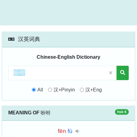
汉英词典
Chinese-English Dictionary
All
汉+Pinyin
汉+Eng
hsk 6
MEANING OF
吩咐
fēn
fù