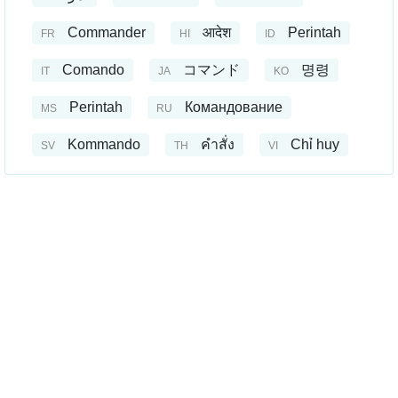
Commander
आदेश
Perintah
FR
HI
ID
Comando
コマンド
명령
IT
JA
KO
Perintah
Командование
MS
RU
Kommando
คำสั่ง
Chỉ huy
SV
TH
VI