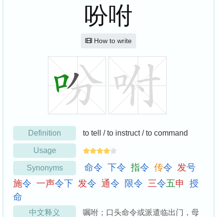
吩咐
How to write
Definition
to tell / to instruct / to command
Usage
命
令
下
令
指
令
传
令
发
号
Synonyms
施
令
一
声
令
下
发
令
通
令
限
令
三
令
五
申
授
命
中文释义
嘱咐；口头命令或派遣临出门，母