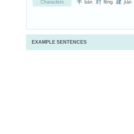
半
封
建
Characters
bàn
fēng
jiàn
EXAMPLE SENTENCES