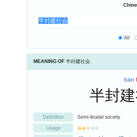
Chine
All
MEANING OF
半封建社会
bàn
半封
Definition
Semi-feudal society
Usage