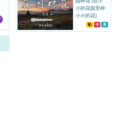
园种花 (在小
小的花园里种
小小的花)
歌
中
英