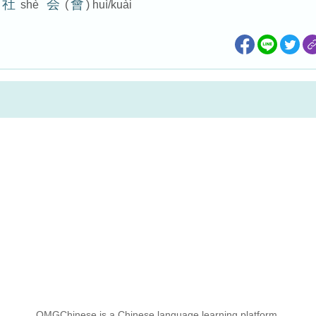
社
会
會
shè
(
) huì/kuài
OMGChinese is a Chinese language learning platform.