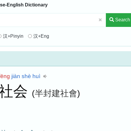
se-English Dictionary
Search
汉+Pinyin
汉+Eng
fēng
jiàn
shè
huì
建社会
(
半封建社會
)