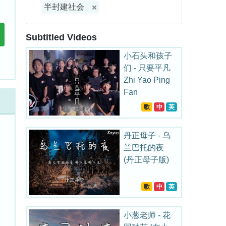
半封建社会
Subtitled Videos
小石头和孩子
们 - 只要平凡
Zhi Yao Ping
Fan
歌
中
英
丹正母子 - 乌
兰巴托的夜
(丹正母子版)
歌
中
英
小葱老师 - 花