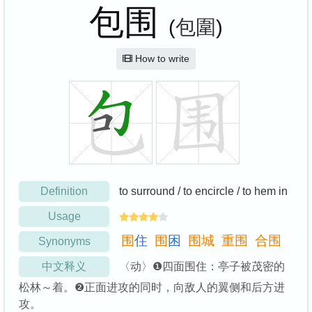
包围
(
包圍
)
How to write
Definition
to surround / to encircle / to hem in
Usage
围
住
围
困
围
城
重
围
合
围
Synonyms
中文释义
〈动〉❶四面围住：亭子被茂密的
松林～着。❷正面进攻的同时，向敌人的翼侧和后方进
攻。