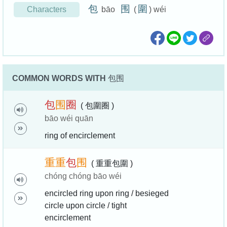
包
围
圍
Characters
bāo
(
) wéi
COMMON WORDS WITH
包围
包
围
圈
( 包圍圈 )
bāo wéi quān
ring of encirclement
重
重
包
围
( 重重包圍 )
chóng chóng bāo wéi
encircled ring upon ring / besieged
circle upon circle / tight
encirclement