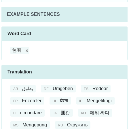
EXAMPLE SENTENCES
Word Card
包围
Translation
يطوق
Umgeben
Rodear
AR
DE
ES
Encercler
घेरना
Mengelilingi
FR
HI
ID
circondare
囲む
에워 싸다
IT
JA
KO
Mengepung
Окружить
MS
RU