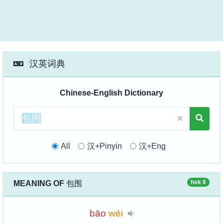
汉英词典
Chinese-English Dictionary
All
汉+Pinyin
汉+Eng
hsk 6
MEANING OF
包围
bāo
wéi