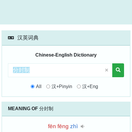
汉英词典
Chinese-English Dictionary
All
汉+Pinyin
汉+Eng
MEANING OF
分封制
fēn
fēng
zhì