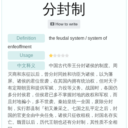
分封制
How to write
Definition
the feudal system / system of
enfeoffment
Usage
中文释义
中国古代帝王分封诸侯的制度。周
灭商和东征以后，曾分封同姓和功臣为诸侯，以为藩
屏。诸侯的君位世袭，在其国内拥有统治权，但对天子
有定期朝贡和提供军赋﹑力役等义务。战国时，各国仍
多分封侯君，但侯君已多不掌握封地的政权和军权，而
且封地褊小，多不世袭。秦始皇统一全国，废除分封
制，实行郡县制『初又兼采之。七国之乱平定之后，封
国的官吏全由中央任免，诸侯只征收租税，封国名存实
亡。魏晋以后，历代王朝也还有分封制，其性质不全相