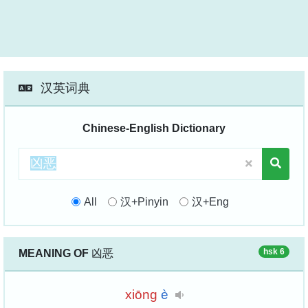
汉英词典
Chinese-English Dictionary
All
汉+Pinyin
汉+Eng
hsk 6
MEANING OF
凶恶
xiōng
è