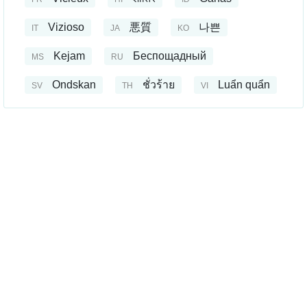
Vizioso
悪質
나쁜
IT
JA
KO
Kejam
Беспощадный
MS
RU
Ondskan
ชั่วร้าย
Luẩn quẩn
SV
TH
VI