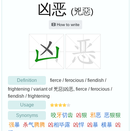
凶恶
(
兇惡
)
How to write
Definition
fierce / ferocious / fiendish /
frightening / variant of 兇惡|凶恶, fierce / ferocious /
fiendish / frightening
Usage
咬
牙
切
齿
凶
狠
邪
恶
恶
狠
狠
Synonyms
强
暴
杀
气
腾
腾
凶
相
毕
露
凶
悍
凶
暴
横
暴
凶