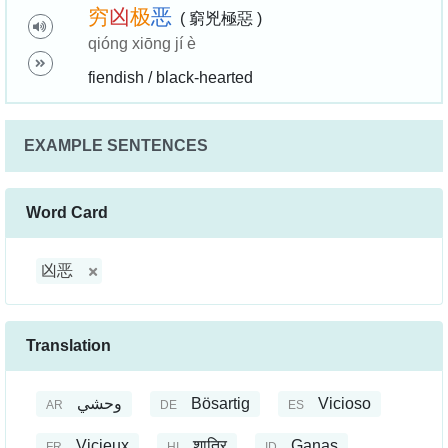
穷
凶
极
恶
( 窮兇極惡 )
qióng xiōng jí è
fiendish / black-hearted
EXAMPLE SENTENCES
Word Card
凶恶
Translation
وحشي
Bösartig
Vicioso
AR
DE
ES
Vicieux
शातिर
Ganas
FR
HI
ID