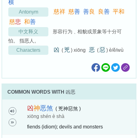
横
慈
祥
慈
善
善
良
良
善
平
和
Antonym
慈
悲
和
善
中文释义
形容行为﹑相貌或景象等十分可
怕。 指恶人。
凶
兇
恶
惡
Characters
(
) xiōng
(
) è/ě/wù
COMMON WORDS WITH
凶恶
凶
神
恶
煞
( 兇神惡煞 )
xiōng shén è shà
fiends (idiom); devils and monsters