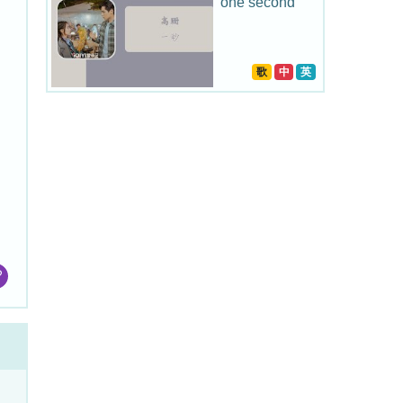
one second
歌
中
英