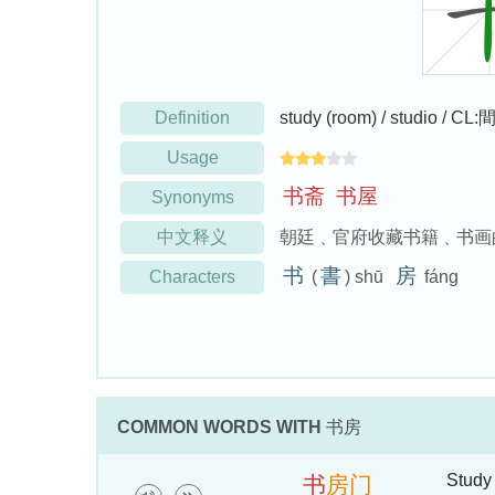
Definition
study (room) / studio / CL:
Usage
书
斋
书
屋
Synonyms
中文释义
朝廷﹑官府收藏书籍﹑书画的
书
書
房
Characters
(
) shū
fáng
COMMON WORDS WITH
书房
Study
书
房
门