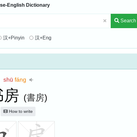
se-English Dictionary
Search
汉+Pinyin
汉+Eng
shū
fáng
书房
(
書房
)
How to write