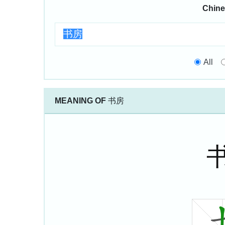
Chine
All
MEANING OF
书房