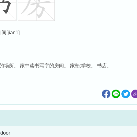
間|间[jian1]
场所。 家中读书写字的房间。 家塾;学校。 书店。
 door