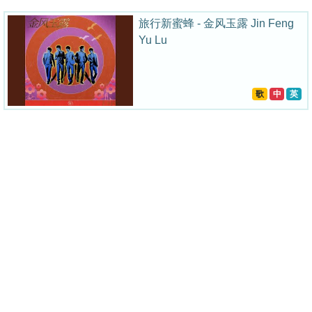
旅行新蜜蜂 - 金风玉露 Jin Feng
Yu Lu
歌
中
英