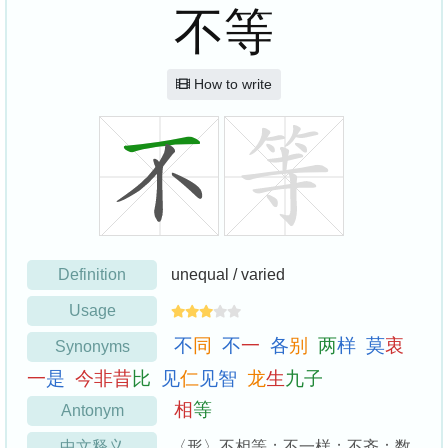
不等
How to write
Definition
unequal / varied
Usage
不
同
不
一
各
别
两
样
莫
衷
Synonyms
一
是
今
非
昔
比
见
仁
见
智
龙
生
九
子
相
等
Antonym
中文释义
〈形〉不相等；不一样；不齐：数