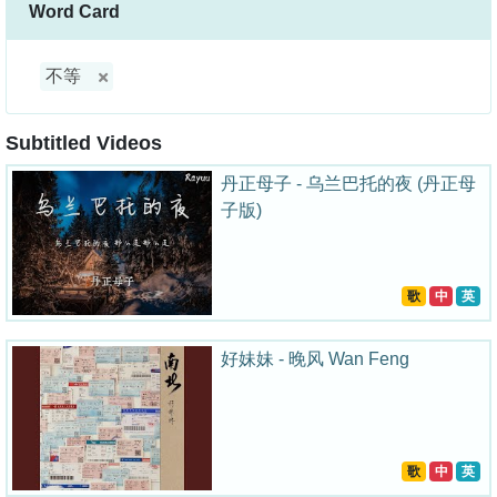
Word Card
不等
Subtitled Videos
丹正母子 - 乌兰巴托的夜 (丹正母
子版)
歌
中
英
好妹妹 - 晚风 Wan Feng
歌
中
英