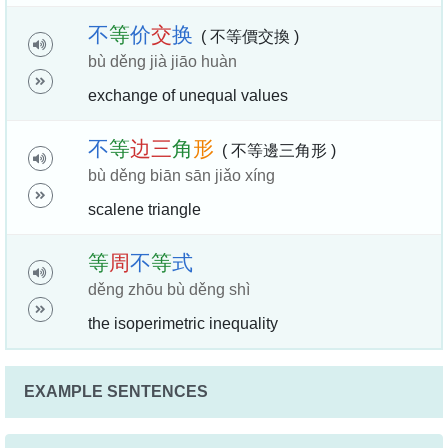
不
等
价
交
换
( 不等價交換 )
bù děng jià jiāo huàn
exchange of unequal values
不
等
边
三
角
形
( 不等邊三角形 )
bù děng biān sān jiǎo xíng
scalene triangle
等
周
不
等
式
děng zhōu bù děng shì
the isoperimetric inequality
EXAMPLE SENTENCES