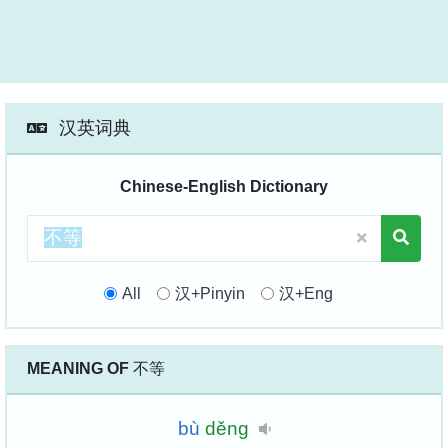
汉英词典
Chinese-English Dictionary
All
汉+Pinyin
汉+Eng
MEANING OF
不等
bù
děng