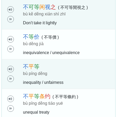
不
可
等
闲
视
之
( 不可等閒視之 )
bù kě děng xián shì zhī
Don't take it lightly
不
等
价
( 不等價 )
bù děng jià
inequivalence / unequivalence
不
平
等
bù píng děng
inequality / unfairness
不
平
等
条
约
( 不平等條約 )
bù píng děng tiáo yuē
unequal treaty