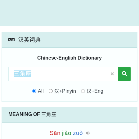
汉英词典
Chinese-English Dictionary
All
汉+Pinyin
汉+Eng
MEANING OF
三角座
Sān
jiǎo
zuò