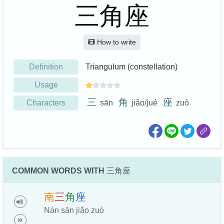
三角座
How to write
Definition
Triangulum (constellation)
Usage
三
角
座
Characters
sān
jiǎo/jué
zuò
COMMON WORDS WITH
三角座
南
三
角
座
Nán sān jiǎo zuò