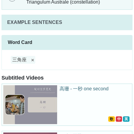
Triangulum Australe (constellation)
EXAMPLE SENTENCES
Word Card
三角座
Subtitled Videos
高珊 - 一秒 one second
歌
中
英