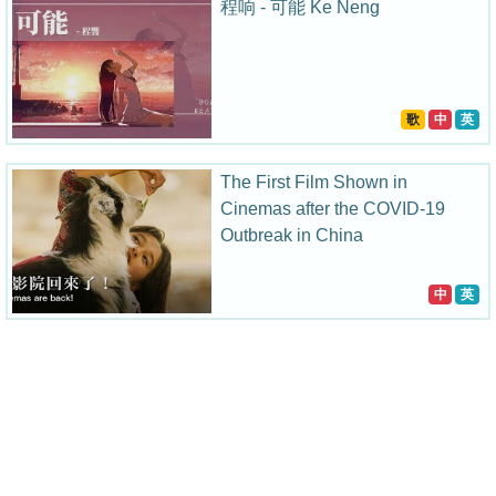
程响 - 可能 Ke Neng
歌
中
英
The First Film Shown in
Cinemas after the COVID-19
Outbreak in China
中
英