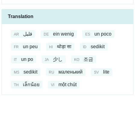
Translation
قليل
ein wenig
un poco
AR
DE
ES
un peu
थोड़ा सा
sedikit
FR
HI
ID
un po
少し
조금
IT
JA
KO
sedikit
маленький
lite
MS
RU
SV
เล็กน้อย
một chút
TH
VI