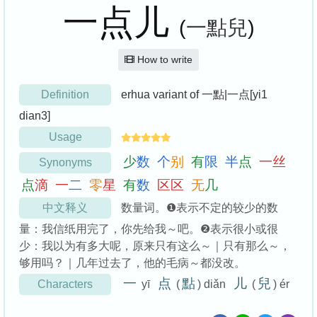
一点儿
(
一點兒
)
How to write
Definition
erhua variant of 一點|一点[yi1
dian3]
Usage
少
数
个
别
有
限
半
点
一
丝
Synonyms
点
滴
一
二
零
星
有
数
区
区
无
几
中文释义
数量词。❶表示不定的较少的数
量：我信纸用完了，你先给我～吧。❷表示很小或很
少：我以为有多大呢，原来只有这么～｜只有那么～，
够用吗？｜几年过去了，他的毛病～都没改。
一
点
點
儿
兒
Characters
yī
(
) diǎn
(
) ér