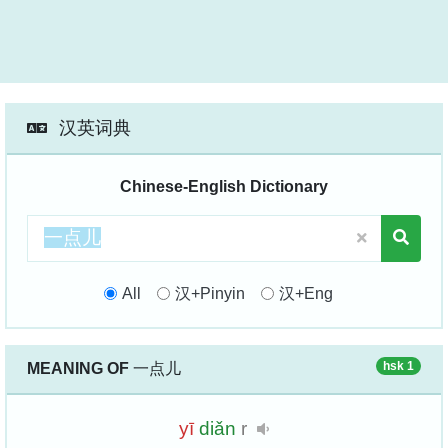
汉英词典
Chinese-English Dictionary
All
汉+Pinyin
汉+Eng
hsk 1
MEANING OF
一点儿
yī
diǎn
r